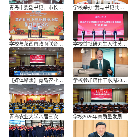
青岛市委副书记、市长任刚来校调研
学校举办“我与书记共话成长”师生面
学校与莱西市政府联合举办青岛市胡萝
学校首批研究生入驻黄三角农高区
【媒体聚焦】青岛农业大学召开202
学校参加塔什干水周2026国际论坛
青岛农业大学八届三次双代会胜利召开
学校2026年高质量发展大会召开