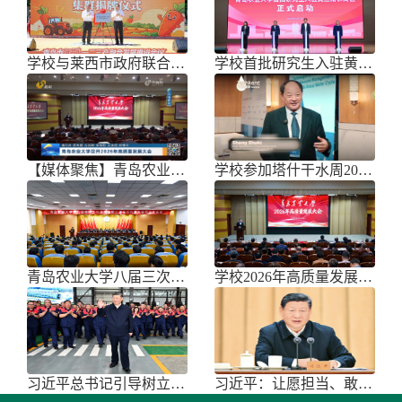
学校与莱西市政府联合举办青岛市胡萝
学校首批研究生入驻黄三角农高区
【媒体聚焦】青岛农业大学召开202
学校参加塔什干水周2026国际论坛
青岛农业大学八届三次双代会胜利召开
学校2026年高质量发展大会召开
习近平总书记引导树立和践行正确政绩
习近平：让愿担当、敢担当、善担当蔚