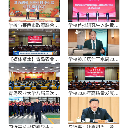
学校与莱西市政府联合举办青岛市胡萝
学校首批研究生入驻黄三角农高区
【媒体聚焦】青岛农业大学召开202
学校参加塔什干水周2026国际论坛
青岛农业大学八届三次双代会胜利召开
学校2026年高质量发展大会召开
习近平总书记引导树立和践行正确政绩
习近平：让愿担当、敢担当、善担当蔚