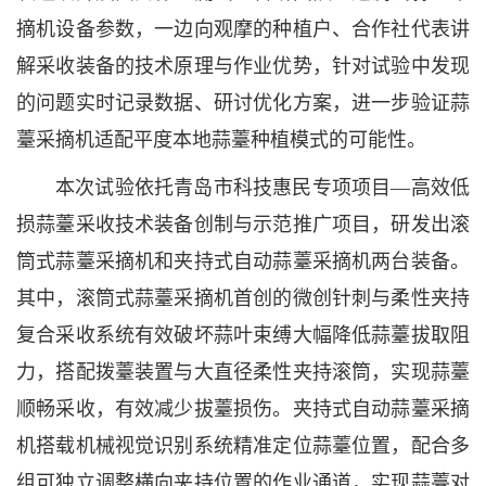
摘机设备参数，一边向观摩的种植户、合作社代表讲
解采收装备的技术原理与作业优势，针对试验中发现
的问题实时记录数据、研讨优化方案，进一步验证蒜
薹采摘机适配平度本地蒜薹种植模式的可能性。
本次试验依托青岛市科技惠民专项项目—高效低
损蒜薹采收技术装备创制与示范推广项目，研发出滚
筒式蒜薹采摘机和夹持式自动蒜薹采摘机两台装备。
其中，滚筒式蒜薹采摘机首创的微创针刺与柔性夹持
复合采收系统有效破坏蒜叶束缚大幅降低蒜薹拔取阻
力，搭配拨薹装置与大直径柔性夹持滚筒，实现蒜薹
顺畅采收，有效减少拔薹损伤。夹持式自动蒜薹采摘
机搭载机械视觉识别系统精准定位蒜薹位置，配合多
组可独立调整横向夹持位置的作业通道，实现蒜薹对