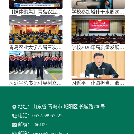
【媒体聚焦】青岛农业大学召开202
学校参加塔什干水周2026国际论坛
青岛农业大学八届三次双代会胜利召开
学校2026年高质量发展大会召开
习近平总书记引导树立和践行正确政绩
习近平：让愿担当、敢担当、善担当蔚
地址：山东省 青岛市 城阳区 长城路700号
电话：0532-58957222
邮编：266109
邮箱：xwzx@qau.edu.cn