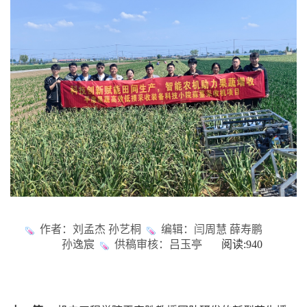
作者：刘孟杰 孙艺桐
编辑：闫周慧 薛寿鹏
孙逸宸
供稿审核：吕玉亭
阅读:
940