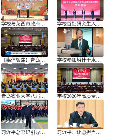
学校与莱西市政府联合举办青岛市胡萝
学校首批研究生入驻黄三角农高区
【媒体聚焦】青岛农业大学召开202
学校参加塔什干水周2026国际论坛
青岛农业大学八届三次双代会胜利召开
学校2026年高质量发展大会召开
习近平总书记引导树立和践行正确政绩
习近平：让愿担当、敢担当、善担当蔚