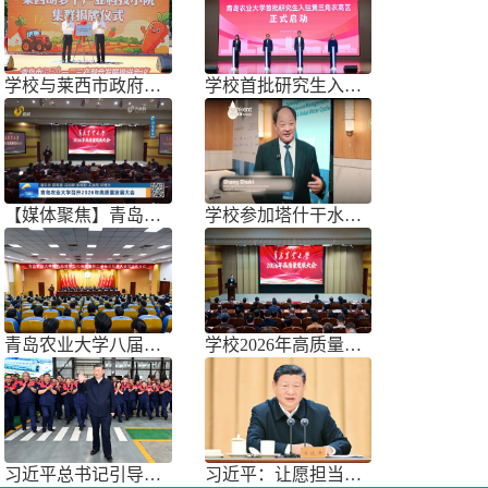
学校与莱西市政府联合举办青岛市胡萝
学校首批研究生入驻黄三角农高区
【媒体聚焦】青岛农业大学召开202
学校参加塔什干水周2026国际论坛
青岛农业大学八届三次双代会胜利召开
学校2026年高质量发展大会召开
习近平总书记引导树立和践行正确政绩
习近平：让愿担当、敢担当、善担当蔚