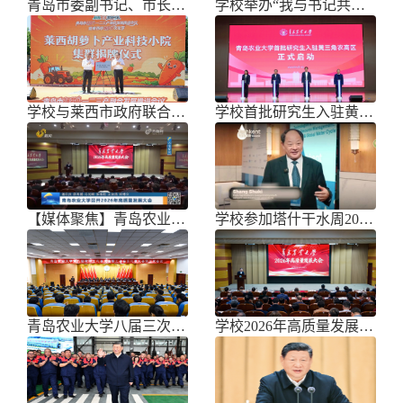
青岛市委副书记、市长任刚来校调研
学校举办“我与书记共话成长”师生面
学校与莱西市政府联合举办青岛市胡萝
学校首批研究生入驻黄三角农高区
【媒体聚焦】青岛农业大学召开202
学校参加塔什干水周2026国际论坛
青岛农业大学八届三次双代会胜利召开
学校2026年高质量发展大会召开