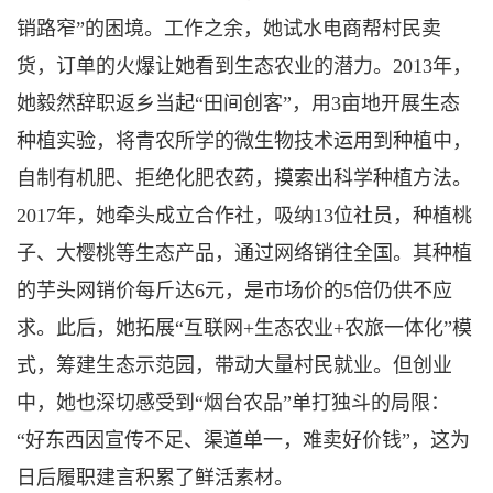
销路窄”的困境。工作之余，她试水电商帮村民卖
货，订单的火爆让她看到生态农业的潜力。2013年，
她毅然辞职返乡当起“田间创客”，用3亩地开展生态
种植实验，将青农所学的微生物技术运用到种植中，
自制有机肥、拒绝化肥农药，摸索出科学种植方法。
2017年，她牵头成立合作社，吸纳13位社员，种植桃
子、大樱桃等生态产品，通过网络销往全国。其种植
的芋头网销价每斤达6元，是市场价的5倍仍供不应
求。此后，她拓展“互联网+生态农业+农旅一体化”模
式，筹建生态示范园，带动大量村民就业。但创业
中，她也深切感受到“烟台农品”单打独斗的局限：
“好东西因宣传不足、渠道单一，难卖好价钱”，这为
日后履职建言积累了鲜活素材。