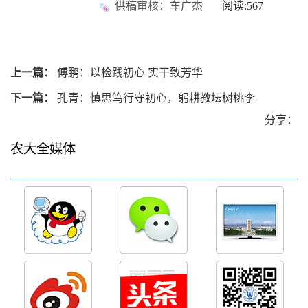
供稿审核：车广杰
阅读:
567
上一篇：
傅鹏：以检践初心 实干致芳华
下一篇：
孔青：慎思笃行守初心，躬耕教坛树桃李
分享：
农大全媒体