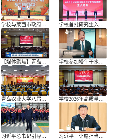
学校与莱西市政府联合举办青岛市胡萝
学校首批研究生入驻黄三角农高区
【媒体聚焦】青岛农业大学召开202
学校参加塔什干水周2026国际论坛
青岛农业大学八届三次双代会胜利召开
学校2026年高质量发展大会召开
习近平总书记引导树立和践行正确政绩
习近平：让愿担当、敢担当、善担当蔚