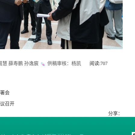
慧 薛寿鹏 孙逸宸
供稿审核：杨凯
阅读:
707
部署会
议召开
分享：