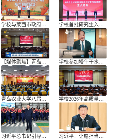
学校与莱西市政府联合举办青岛市胡萝
学校首批研究生入驻黄三角农高区
【媒体聚焦】青岛农业大学召开202
学校参加塔什干水周2026国际论坛
青岛农业大学八届三次双代会胜利召开
学校2026年高质量发展大会召开
习近平总书记引导树立和践行正确政绩
习近平：让愿担当、敢担当、善担当蔚