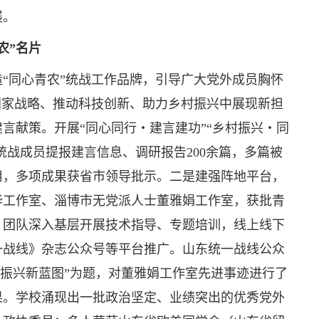
展。
农”名片
“同心青农”统战工作品牌，引导广大党外成员胸怀
国家战略、推动科技创新、助力乡村振兴中展现新担
言献策。开展“同心同行・建言建功”“乡村振兴・同
统战成员提报建言信息、调研报告200余篇，多篇被
用，多项成果获省市领导批示。二是建强阵地平台，
华工作室、淄博市无党派人士董雅娟工作室，获批青
，团队深入基层开展技术指导、专题培训，线上线下
一战线》杂志公众号等平台推广。山东统一战线公众
乡村振兴新蓝图”为题，对董雅娟工作室先进事迹进行了
果。学校涌现出一批政治坚定、业绩突出的优秀党外