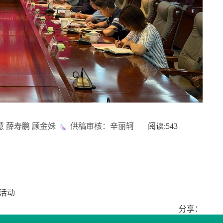
 薛寿鹏 顾金妹
供稿审核：辛丽轲
阅读:
543
活动
分享：