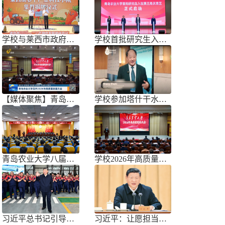
学校与莱西市政府联合举办青岛市胡萝
学校首批研究生入驻黄三角农高区
【媒体聚焦】青岛农业大学召开202
学校参加塔什干水周2026国际论坛
青岛农业大学八届三次双代会胜利召开
学校2026年高质量发展大会召开
习近平总书记引导树立和践行正确政绩
习近平：让愿担当、敢担当、善担当蔚