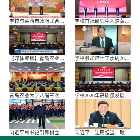
学校与莱西市政府联合举办青岛市胡萝
学校首批研究生入驻黄三角农高区
【媒体聚焦】青岛农业大学召开202
学校参加塔什干水周2026国际论坛
青岛农业大学八届三次双代会胜利召开
学校2026年高质量发展大会召开
习近平总书记引导树立和践行正确政绩
习近平：让愿担当、敢担当、善担当蔚