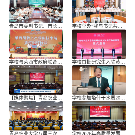
青岛市委副书记、市长任刚来校调研
学校举办“我与书记共话成长”师生面
学校与莱西市政府联合举办青岛市胡萝
学校首批研究生入驻黄三角农高区
【媒体聚焦】青岛农业大学召开202
学校参加塔什干水周2026国际论坛
青岛农业大学八届三次双代会胜利召开
学校2026年高质量发展大会召开