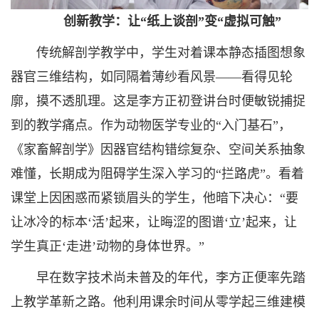
创新教学：让“纸上谈剖”变“虚拟可触”
传统解剖学教学中，学生对着课本静态插图想象
器官三维结构，如同隔着薄纱看风景——看得见轮
廓，摸不透肌理。这是李方正初登讲台时便敏锐捕捉
到的教学痛点。作为动物医学专业的“入门基石”，
《家畜解剖学》因器官结构错综复杂、空间关系抽象
难懂，长期成为阻碍学生深入学习的“拦路虎”。看着
课堂上因困惑而紧锁眉头的学生，他暗下决心：“要
让冰冷的标本‘活’起来，让晦涩的图谱‘立’起来，让
学生真正‘走进’动物的身体世界。”
早在数字技术尚未普及的年代，李方正便率先踏
上教学革新之路。他利用课余时间从零学起三维建模