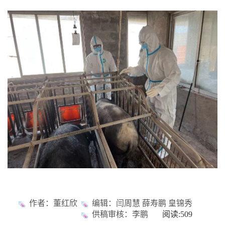
作者：董红欣
编辑：闫周慧 薛寿鹏 皇锦秀
供稿审核：李鹏
阅读:
509