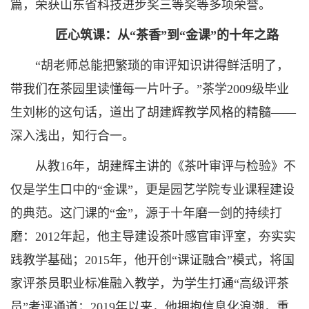
篇，荣获山东省科技进步奖三等奖等多项荣誉。
匠心筑课：从“茶香”到“金课”的十年之路
“胡老师总能把繁琐的审评知识讲得鲜活明了，
带我们在茶园里读懂每一片叶子。”茶学2009级毕业
生刘彬的这句话，道出了胡建辉教学风格的精髓——
深入浅出，知行合一。
从教16年，胡建辉主讲的《茶叶审评与检验》不
仅是学生口中的“金课”，更是园艺学院专业课程建设
的典范。这门课的“金”，源于十年磨一剑的持续打
磨：2012年起，他主导建设茶叶感官审评室，夯实实
践教学基础；2015年，他开创“课证融合”模式，将国
家评茶员职业标准融入教学，为学生打通“高级评茶
员”考评通道；2019年以来，他拥抱信息化浪潮，重