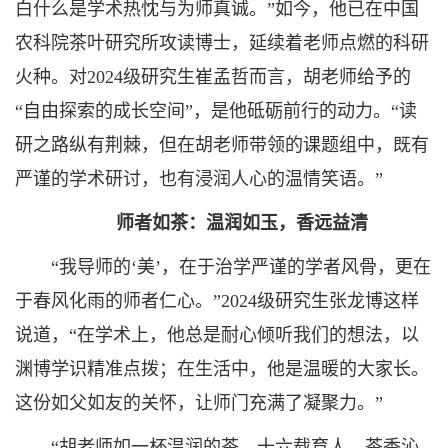
白什么是学术热忱与为师真诚。”如今，他已在中国
农科院茶叶研究所攻读博士，延续着老师点燃的科研
火种。对2024级研究生崔孟哲而言，胡老师给予的
“自由探索的成长空间”，是他砥砺前行的动力。“读
研之路纵有荆棘，但在胡老师带领的课题组中，既有
严谨的学术研讨，也有浸润人心的温情笑语。”
师者如茶：温润如玉，香远益清
“我导师的‘美’，在于治学严谨的学者风骨，更在
于春风化雨的师者仁心。”2024级研究生张龙博这样
说道，“在学术上，他总是耐心倾听我们的想法，以
渊博学识精准点拨；在生活中，他是温暖的大家长。
这份如父如友的关怀，让师门充满了凝聚力。”
“胡老师如一杯温润的茶，十六载育人，茶香沁