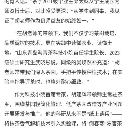
的育人途。”茶学2011级毕业生邸太妹从学生成长为
师资博士后，对此感受更深：“从学生到同事，我见
证了胡老师作为良师益友的始终如一。”
“在胡老师的带领下，我们不仅学习茶树栽培、
品质调控的技术，更在实践中读懂农业、读懂土
地。”山东青岛海青茶科技小院首任学生院长、2023
级硕士研究生武晓彤说。同级的吴焕然补充道：“胡
老师常带我们深入茶园，手把手传授种植技术；在实
验室指导评茶时，也格外耐心细致。”
作为科技小院首席专家，胡建辉带领师生常驻茶
乡，围绕茶园轻简化管理、低产茶园改造等产业问题
开展研发与推广。他的科研从来不是“纸上谈兵”——
将抹茶香气解析技术引入实验课，将“倒春寒”冻害茶