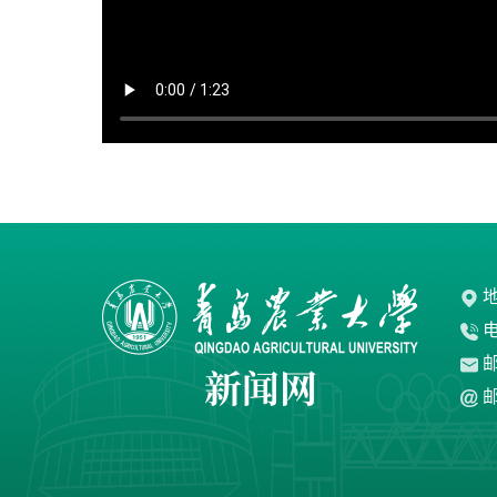
地
电
邮
邮