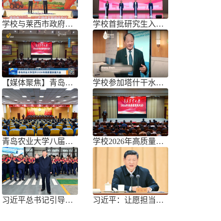
学校与莱西市政府联合举办青岛市胡萝
学校首批研究生入驻黄三角农高区
【媒体聚焦】青岛农业大学召开202
学校参加塔什干水周2026国际论坛
青岛农业大学八届三次双代会胜利召开
学校2026年高质量发展大会召开
习近平总书记引导树立和践行正确政绩
习近平：让愿担当、敢担当、善担当蔚