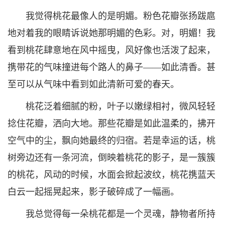
我觉得桃花最像人的是明媚。粉色花瓣张扬跋扈
地对着我的眼睛诉说她那明媚的色彩。对，明媚！我
看到桃花肆意地在风中摇曳，风好像也活泼了起来，
携带花的气味撞进每个路人的鼻子——如此清香。甚
至可以从气味中看到如此清新可爱的春天。
桃花泛着细腻的粉，叶子以嫩绿相衬，微风轻轻
捻住花瓣，洒向大地。那些花瓣是如此温柔的，拂开
空气中的尘，飘向她最终的归宿。若是幸运的话，桃
树旁边还有一条河流，倒映着桃花的影子，是一簇簇
的桃花，风动的时候，水面会掀起波纹，桃花携蓝天
白云一起摇晃起来，影子破碎成了一幅画。
我总觉得每一朵桃花都是一个灵魂，静物者所持