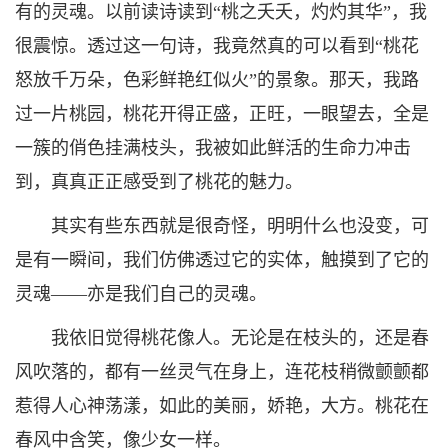
有的灵魂。以前读诗读到“桃之夭夭，灼灼其华”，我
很震惊。透过这一句诗，我竟然真的可以看到“桃花
怒放千万朵，色彩鲜艳红似火”的景象。那天，我路
过一片桃园，桃花开得正盛，正旺，一眼望去，全是
一簇的俏色挂满枝头，我被如此鲜活的生命力冲击
到，真真正正感受到了桃花的魅力。
其实有些东西就是很奇怪，明明什么也没变，可
是有一瞬间，我们仿佛透过它的实体，触摸到了它的
灵魂——亦是我们自己的灵魂。
我依旧觉得桃花像人。无论是在枝头的，还是春
风吹落的，都有一丝灵气在身上，连花枝稍微颤颤都
惹得人心神荡漾，如此的美丽，娇艳，大方。桃花在
春风中含笑，像少女一样。