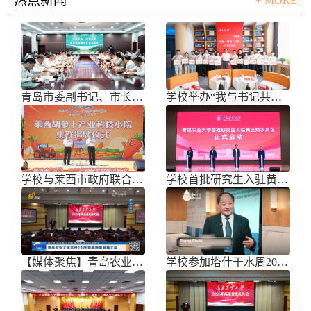
热点新闻
+ MORE
青岛市委副书记、市长任刚来校调研
学校举办“我与书记共话成长”师生面
学校与莱西市政府联合举办青岛市胡萝
学校首批研究生入驻黄三角农高区
【媒体聚焦】青岛农业大学召开202
学校参加塔什干水周2026国际论坛