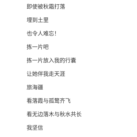
即使被秋霜打落
埋到土里
也令人难忘！
拣一片吧
拣一片放入我的行囊
让她伴我走天涯
旅海疆
看落霞与孤鹜齐飞
看无边落木与秋水共长
我坚信