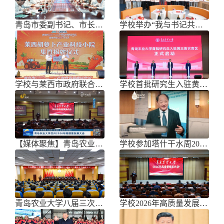
青岛市委副书记、市长任刚来校调研
学校举办“我与书记共话成长”师生面
学校与莱西市政府联合举办青岛市胡萝
学校首批研究生入驻黄三角农高区
【媒体聚焦】青岛农业大学召开202
学校参加塔什干水周2026国际论坛
青岛农业大学八届三次双代会胜利召开
学校2026年高质量发展大会召开