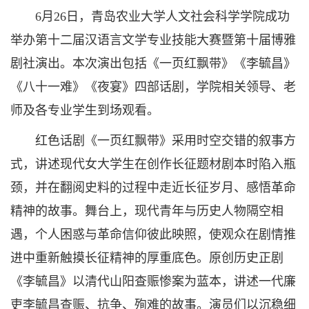
6月26日，青岛农业大学人文社会科学学院成功
举办第十二届汉语言文学专业技能大赛暨第十届博雅
剧社演出。本次演出包括《一页红飘带》《李毓昌》
《八十一难》《夜宴》四部话剧，学院相关领导、老
师及各专业学生到场观看。
红色话剧《一页红飘带》采用时空交错的叙事方
式，讲述现代女大学生在创作长征题材剧本时陷入瓶
颈，并在翻阅史料的过程中走近长征岁月、感悟革命
精神的故事。舞台上，现代青年与历史人物隔空相
遇，个人困惑与革命信仰彼此映照，使观众在剧情推
进中重新触摸长征精神的厚重底色。原创历史正剧
《李毓昌》以清代山阳查赈惨案为蓝本，讲述一代廉
吏李毓昌查赈、抗争、殉难的故事。演员们以沉稳细