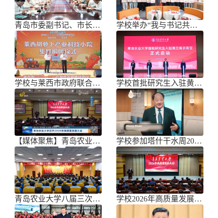
青岛市委副书记、市长任刚来校调研
学校举办“我与书记共话成长”师生面
学校与莱西市政府联合举办青岛市胡萝
学校首批研究生入驻黄三角农高区
【媒体聚焦】青岛农业大学召开202
学校参加塔什干水周2026国际论坛
青岛农业大学八届三次双代会胜利召开
学校2026年高质量发展大会召开