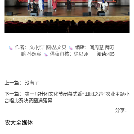
作者：文/付洁 图/丛文贝
编辑：闫周慧 薛寿
鹏 孙逸宸
供稿审核：徐以师
阅读:
405
上一篇：
没有了
下一篇：
第十届社团文化节闭幕式暨“田园之声”农业主题小
合唱比赛决赛圆满落幕
分享：
农大全媒体