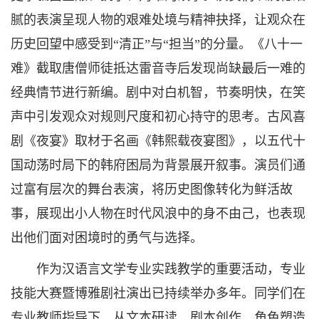
腻的表演呈现人物的艰难处境与精神抉择，让观众在
历史回望中感受到“清正”与“担当”的分量。《八十一
难》截取唐僧师徒抵达雷音寺后发现尚缺最后一难的
经典情节进行新编。剧中对白机智，节奏明快，在笑
声中引发观众对规则尺度和初心持守的思考。古风喜
剧《夜宴》取材于名画《韩熙载夜宴图》，以五代十
国动荡时局下的韩府困局为背景展开叙事。演员们通
过富有层次的舞台表演，将历史图像转化为鲜活故
事，展现出小人物在时代风浪中的身不由己，也表现
出他们面对困境时的勇气与选择。
作为汉语言文学专业实践教学的重要活动，专业
技能大赛暨博雅剧社演出已持续举办多年。同学们在
专业教师指导下，从文本研读、剧本创作、角色塑造