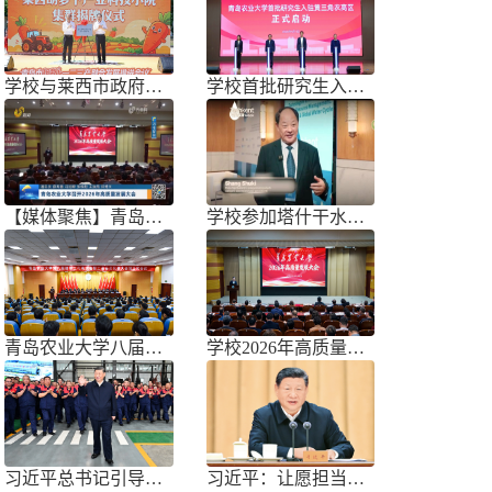
学校与莱西市政府联合举办青岛市胡萝
学校首批研究生入驻黄三角农高区
【媒体聚焦】青岛农业大学召开202
学校参加塔什干水周2026国际论坛
青岛农业大学八届三次双代会胜利召开
学校2026年高质量发展大会召开
习近平总书记引导树立和践行正确政绩
习近平：让愿担当、敢担当、善担当蔚