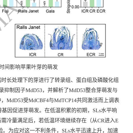
理时间影响苹果叶芽的萌发
温时长处理下的芽进行了转录组、蛋白组及磷酸化组
抑制因子MdD53，并解析了MdD53整合芽萌发与
MdD53受MdCBF4与MdTCP14共同激活而上调表
游基因促进芽萌发。在低温积累的初期，SLs水平响
需冷量满足后，若低温环境继续存在（从CR进入E
险。为应对这一不利条件，SLs水平迅速上升，加速