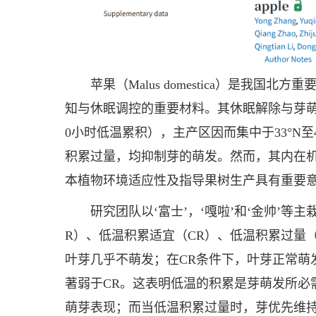
苹果（Malus domestica）是我
知与休眠调控的重要材料。其休眠解除与芽萌发
0小时低温累积），主产区因而集中于33°N
积累过量，均抑制芽的萌发。然而，其内在
本植物环境适应性及指导果树生产具有重要
研究团队以‘富士’，‘嘎啦’和‘金帅’等
R）、低温积累适宜（CR）、低温积累过量（
叶芽几乎不萌发；在CR条件下，叶芽正常萌
著弱于CR。这表明低温的积累是芽萌发所必
萌芽表现；而当低温积累过量时，芽优先维