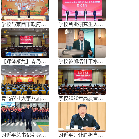
学校与莱西市政府联合举办青岛市胡萝
学校首批研究生入驻黄三角农高区
【媒体聚焦】青岛农业大学召开202
学校参加塔什干水周2026国际论坛
青岛农业大学八届三次双代会胜利召开
学校2026年高质量发展大会召开
习近平总书记引导树立和践行正确政绩
习近平：让愿担当、敢担当、善担当蔚