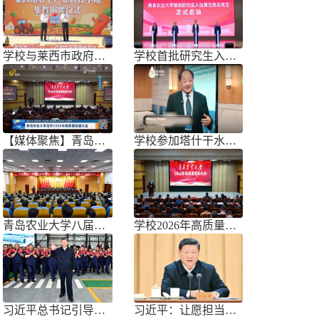
学校与莱西市政府联合举办青岛市胡萝
学校首批研究生入驻黄三角农高区
【媒体聚焦】青岛农业大学召开202
学校参加塔什干水周2026国际论坛
青岛农业大学八届三次双代会胜利召开
学校2026年高质量发展大会召开
习近平总书记引导树立和践行正确政绩
习近平：让愿担当、敢担当、善担当蔚