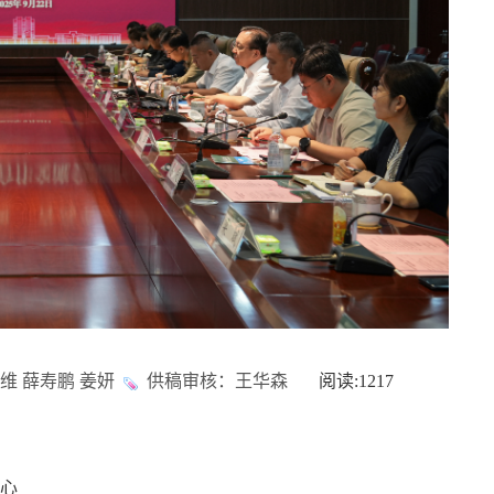
维 薛寿鹏 姜妍
供稿审核：王华森
阅读:
1217
心