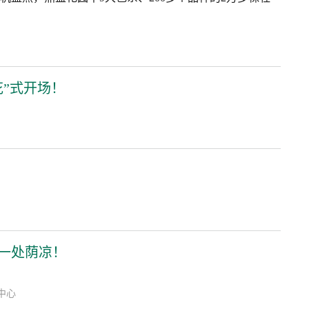
花”式开场！
一处荫凉！
体中心