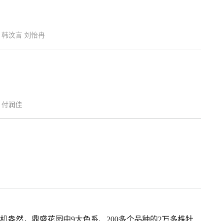
亮 韩汶言 刘怡冉
燕 付润佳
机盎然，鼎盛花园中9大色系、200多个品种的2万多株牡