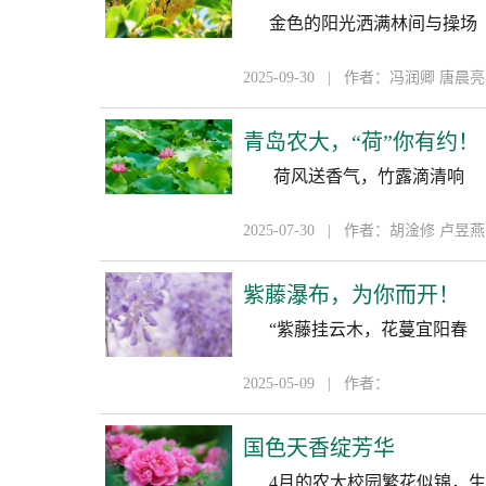
金色的阳光洒满林间与操场
2025-09-30 | 作者：冯润卿 唐晨
青岛农大，“荷”你有约！
荷风送香气，竹露滴清响
2025-07-30 | 作者：胡淦修 卢昱
紫藤瀑布，为你而开！
“紫藤挂云木，花蔓宜阳春
2025-05-09 | 作者：
国色天香绽芳华
4月的农大校园繁花似锦，生