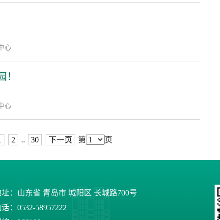
体中心
园！
体中心
1
2
..
30
下一页
第
页
址：山东省 青岛市 城阳区 长城路700号
话：0532-58957222