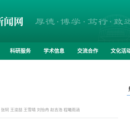
科研服务
学术信息
交流合作
文化活
晨亮 张轲 王浚喆 王雪晴 刘怡冉 赵吉浩 程曦雨涵