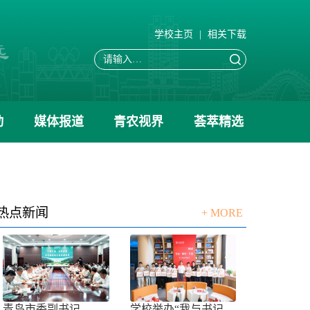
学校主页
|
相关下载
动
媒体报道
青农视界
荟萃精选
热点新闻
+ MORE
青岛市委副书记、市长任刚来校调研
学校举办“我与书记共话成长”师生面