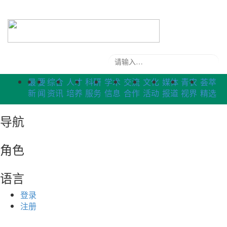
学校主页
|
相关下载
最
要
综合
人才
科研
学术
交流
文化
媒体
青农
荟萃
新
闻
资讯
培养
服务
信息
合作
活动
报道
视界
精选
导航
角色
语言
登录
注册