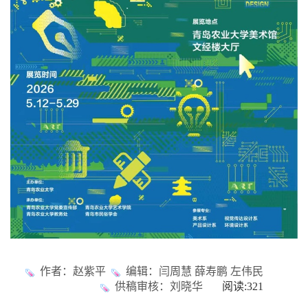
作者：赵紫平
编辑：闫周慧 薛寿鹏 左伟民
供稿审核：刘晓华
阅读:
321