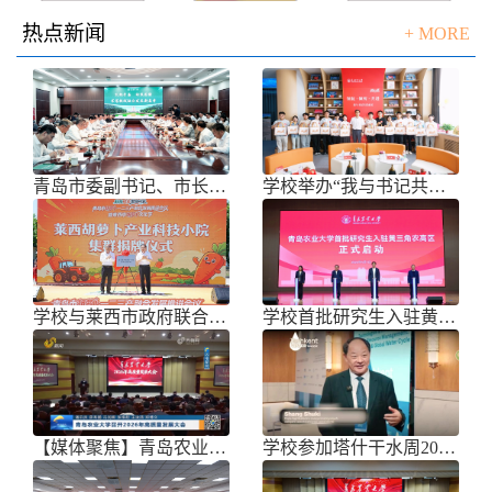
热点新闻
+ MORE
青岛市委副书记、市长任刚来校调研
学校举办“我与书记共话成长”师生面
学校与莱西市政府联合举办青岛市胡萝
学校首批研究生入驻黄三角农高区
【媒体聚焦】青岛农业大学召开202
学校参加塔什干水周2026国际论坛