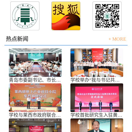
热点新闻
+ MORE
青岛市委副书记、市长任刚来校调研
学校举办“我与书记共话成长”师生面
学校与莱西市政府联合举办青岛市胡萝
学校首批研究生入驻黄三角农高区