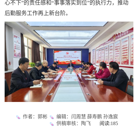
心不下”的责任感和“事事落实到位”的执行力，推动
后勤服务工作再上新台阶。
作者：郭彬
编辑：闫周慧 薛寿鹏 孙逸宸
供稿审核：陶飞
阅读:
185