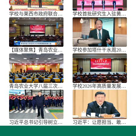
学校与莱西市政府联合举办青岛市胡萝
学校首批研究生入驻黄三角农高区
【媒体聚焦】青岛农业大学召开202
学校参加塔什干水周2026国际论坛
青岛农业大学八届三次双代会胜利召开
学校2026年高质量发展大会召开
习近平总书记引导树立和践行正确政绩
习近平：让愿担当、敢担当、善担当蔚