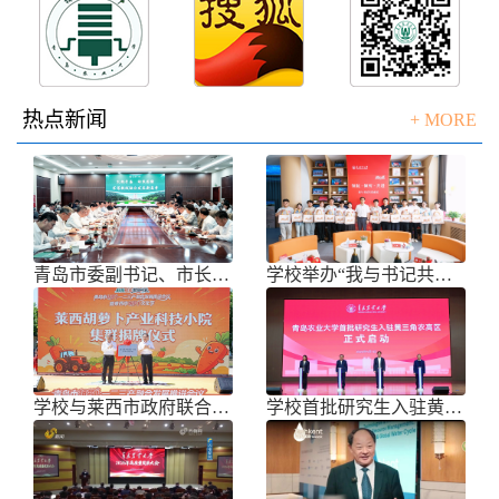
热点新闻
+ MORE
青岛市委副书记、市长任刚来校调研
学校举办“我与书记共话成长”师生面
学校与莱西市政府联合举办青岛市胡萝
学校首批研究生入驻黄三角农高区