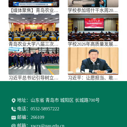
【媒体聚焦】青岛农业大学召开202
学校参加塔什干水周2026国际论坛
青岛农业大学八届三次双代会胜利召开
学校2026年高质量发展大会召开
习近平总书记引导树立和践行正确政绩
习近平：让愿担当、敢担当、善担当蔚
地址：山东省 青岛市 城阳区 长城路700号
电话：0532-58957222
邮编：266109
邮箱：xwzx@qau.edu.cn