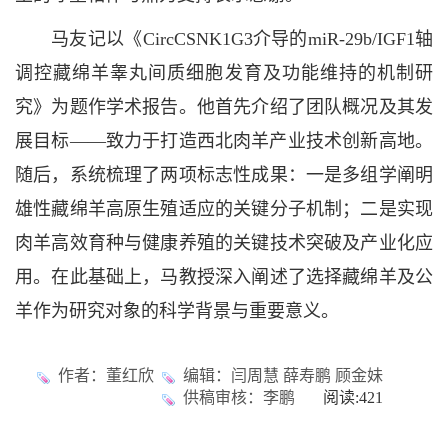
马友记以《CircCSNK1G3介导的miR-29b/IGF1轴
调控藏绵羊睾丸间质细胞发育及功能维持的机制研
究》为题作学术报告。他首先介绍了团队概况及其发
展目标——致力于打造西北肉羊产业技术创新高地。
随后，系统梳理了两项标志性成果：一是多组学阐明
雄性藏绵羊高原生殖适应的关键分子机制；二是实现
肉羊高效育种与健康养殖的关键技术突破及产业化应
用。在此基础上，马教授深入阐述了选择藏绵羊及公
羊作为研究对象的科学背景与重要意义。
作者：董红欣
编辑：闫周慧 薛寿鹏 顾金妹
供稿审核：李鹏
阅读:
421