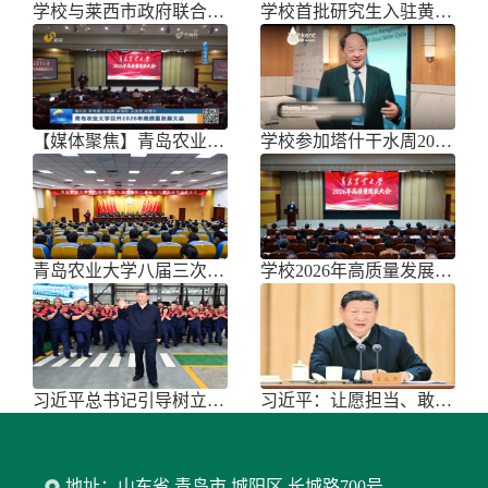
学校与莱西市政府联合举办青岛市胡萝
学校首批研究生入驻黄三角农高区
【媒体聚焦】青岛农业大学召开202
学校参加塔什干水周2026国际论坛
青岛农业大学八届三次双代会胜利召开
学校2026年高质量发展大会召开
习近平总书记引导树立和践行正确政绩
习近平：让愿担当、敢担当、善担当蔚
地址：山东省 青岛市 城阳区 长城路700号