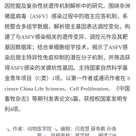
因挖掘及复杂性状遗传机制解析中的研究。围绕非洲
猪瘟病毒（ASFV）感染过程中的宿主应答机制，系
统整合多组学数据，解析宿主基因表达调控变化，构
建了与ASFV感染相关的遗传变异、调控元件及其靶
基因数据库；结合单细胞组学技术，揭示了ASFV感
染后宿主特异性免疫抑制的潜在分子机制，并筛选获
得ASFV感染的关键抗性基因。主持国家自然科学基
金青年项目（C类）1项。以第一作者或通讯作者在 S
cience China Life Sciences、Cell Proliferation、《中国
畜牧杂志》等期刊发表论文6篇，获授权国家发明专
利4项。
作者：动物医学院
编辑：闫周慧 薛寿鹏 孙逸
宸
供稿审核：展学斌
阅读:
739