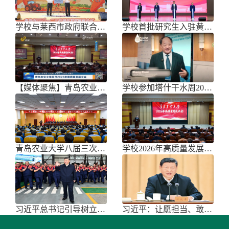
学校与莱西市政府联合举办青岛市胡萝
学校首批研究生入驻黄三角农高区
【媒体聚焦】青岛农业大学召开202
学校参加塔什干水周2026国际论坛
青岛农业大学八届三次双代会胜利召开
学校2026年高质量发展大会召开
习近平总书记引导树立和践行正确政绩
习近平：让愿担当、敢担当、善担当蔚