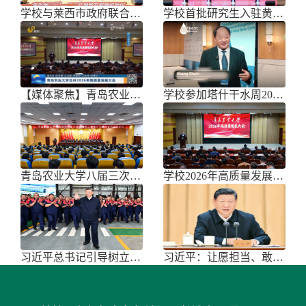
学校与莱西市政府联合举办青岛市胡萝
学校首批研究生入驻黄三角农高区
【媒体聚焦】青岛农业大学召开202
学校参加塔什干水周2026国际论坛
青岛农业大学八届三次双代会胜利召开
学校2026年高质量发展大会召开
习近平总书记引导树立和践行正确政绩
习近平：让愿担当、敢担当、善担当蔚