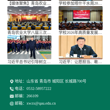
【媒体聚焦】青岛农业大学召开202
学校参加塔什干水周2026国际论坛
青岛农业大学八届三次双代会胜利召开
学校2026年高质量发展大会召开
习近平总书记引导树立和践行正确政绩
习近平：让愿担当、敢担当、善担当蔚
地址：山东省 青岛市 城阳区 长城路700号
电话：0532-58957222
邮编：266109
邮箱：xwzx@qau.edu.cn