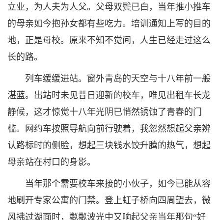
立业，为人夫为人父。父母双鬓已白，当年推小推车
的母亲如今抱孙女都有些吃力。培训通知上写的目的
地，正是母校。原来不知不觉间，人生已经走过这么
长的路。
列车缓缓进站。窗外青岛的天空与十八年前一般
湛蓝。出站时未见昔日迎新的校车，唯见出租车长龙
静候，这才惊觉十八年光阴已悄然锈蚀了青春的门
槛。网约车按照导航向前行驶着，我忽然想起父亲辨
认路标时的侧脸，想起三块钱水饺升腾的热气，想起
母亲站在村口的身影。
当年那个需要校车来接的小伙子，如今已能从容
地刷开专家公寓的门禁。登上虹子桥向四周望去，微
风拂过湖面时，粼粼波光中又响起父亲当年那句“好