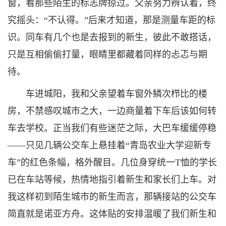
窗，看那些陌生的标志牌掠过。父亲努力辨认着，终
究摇头：“不认得。”后来才知道，那是测量车距的标
识。同车有几个也是去报到的新生，彼此不敢搭话，
只是互相偷偷打量，眼睛里都藏着同样的忐忑与期
待。
车进城阳，我和父亲望着车窗外鳞次栉比的楼
房，不禁感叹城市之大，一边商量着下车后该如何转
车去学校。正当我们有些迷茫之际，大巴车缓缓停稳
——只见几辆公交车上悬挂着“青岛农业大学迎新专
车”的红色条幅，格外醒目。几位身穿统一T恤的学长
已在车站等候，热情地指引着新生和家长们上车。对
我这样初到陌生城市的新生而言，那辆接站的公交车
简直就是诺亚方舟。这体贴的安排温暖了我们新生和