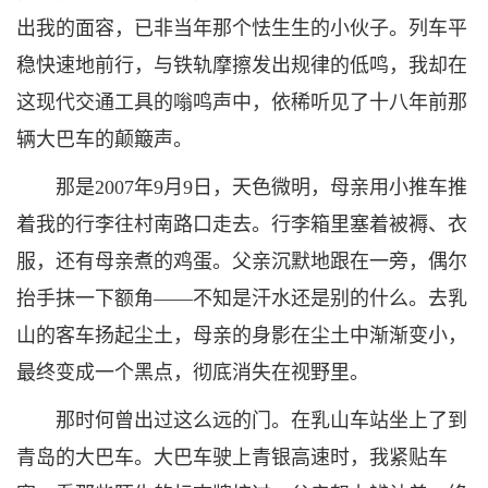
出我的面容，已非当年那个怯生生的小伙子。列车平
稳快速地前行，与铁轨摩擦发出规律的低鸣，我却在
这现代交通工具的嗡鸣声中，依稀听见了十八年前那
辆大巴车的颠簸声。
那是2007年9月9日，天色微明，母亲用小推车推
着我的行李往村南路口走去。行李箱里塞着被褥、衣
服，还有母亲煮的鸡蛋。父亲沉默地跟在一旁，偶尔
抬手抹一下额角——不知是汗水还是别的什么。去乳
山的客车扬起尘土，母亲的身影在尘土中渐渐变小，
最终变成一个黑点，彻底消失在视野里。
那时何曾出过这么远的门。在乳山车站坐上了到
青岛的大巴车。大巴车驶上青银高速时，我紧贴车