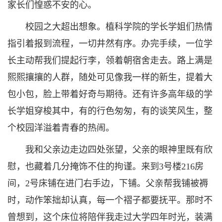
家长们惶惑不安的心。
校园之大超出想象。植科学院的学长学姐们热情
指引着报到流程，一切井然有序。办完手续，一位学
长主动帮我们提起行李，领着朝宿舍走去。路上满是
熙熙攘攘的人群，随处可见像我一样的新生，提着大
包小包，脸上带着好奇与期待。还有许多高年级的学
长学姐穿梭其中，有的行色匆匆，有的谈笑风生，整
个校园洋溢着青春的热闹。
我和父亲边走边四处张望，父亲的眼神里既有欣
慰，也藏着几分掩饰不住的拘谨。来到3号楼216房
间，2号床铺在进门右手边，下铺。父亲帮我铺被褥
时，动作笨拙却认真，每一个褶子都要抚平。那时不
曾想到，这个床位将陪伴我走过大学四年时光，装满