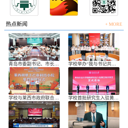
热点新闻
+ MORE
青岛市委副书记、市长任刚来校调研
学校举办“我与书记共话成长”师生面
学校与莱西市政府联合举办青岛市胡萝
学校首批研究生入驻黄三角农高区